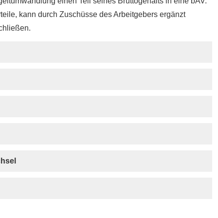
geltumwandlung einen Teil seines Bruttogehalts in eine bAV.
orteile, kann durch Zuschüsse des Arbeitgebers ergänzt
chließen.
hsel